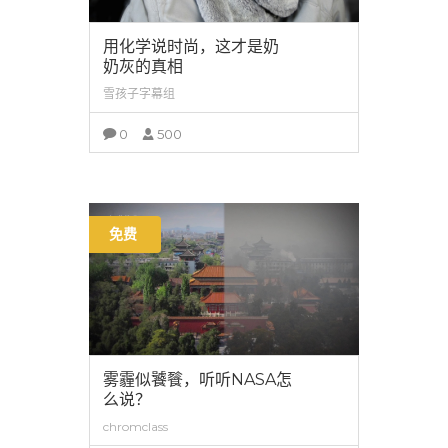
用化学说时尚，这才是奶
奶灰的真相
雪孩子字幕组
0
500
查看详情
免费
雾霾似饕餮，听听NASA怎
么说？
chromclass