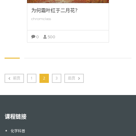
为何霜叶红于二月花？
chromclass
0
500
查看详情
前页
1
2
3
后页
课程链接
化学科普