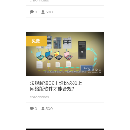
chromclass
0
500
查看详情
免费
法规解读06丨谁说必须上
网络版软件才能合规？
chromclass
0
500
查看详情