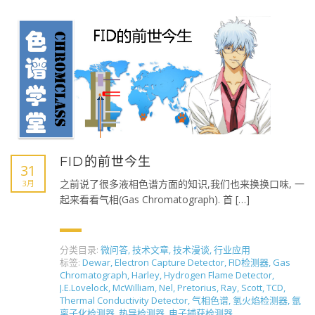
FID的前世今生
31
之前说了很多液相色谱方面的知识,我们也来换换口味, 一
3月
起来看看气相(Gas Chromatograph). 首 […]
分类目录:
微问答
,
技术文章
,
技术漫谈
,
行业应用
标签:
Dewar
,
Electron Capture Detector
,
FID检测器
,
Gas
Chromatograph
,
Harley
,
Hydrogen Flame Detector
,
J.E.Lovelock
,
McWilliam
,
Nel
,
Pretorius
,
Ray
,
Scott
,
TCD
,
Thermal Conductivity Detector
,
气相色谱
,
氢火焰检测器
,
氩
离子化检测器
,
热导检测器
,
电子捕获检测器