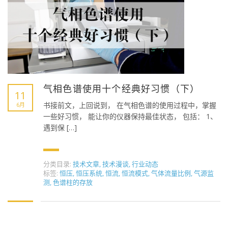
气相色谱使用十个经典好习惯（下）
11
书接前文，上回说到， 在气相色谱的使用过程中，掌握
6月
一些好习惯， 能让你的仪器保持最佳状态， 包括： 1、
遇到保 […]
分类目录:
技术文章
,
技术漫谈
,
行业动态
标签:
恒压
,
恒压系统
,
恒流
,
恒流模式
,
气体流量比例
,
气源监
测
,
色谱柱的存放