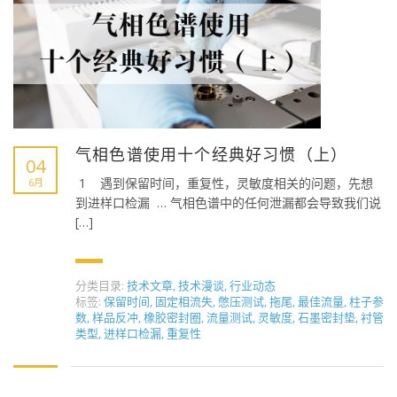
气相色谱使用十个经典好习惯（上）
04
1 遇到保留时间，重复性，灵敏度相关的问题，先想
6月
到进样口检漏 … 气相色谱中的任何泄漏都会导致我们说
[…]
分类目录:
技术文章
,
技术漫谈
,
行业动态
标签:
保留时间
,
固定相流失
,
憋压测试
,
拖尾
,
最佳流量
,
柱子参
数
,
样品反冲
,
橡胶密封圈
,
流量测试
,
灵敏度
,
石墨密封垫
,
衬管
类型
,
进样口检漏
,
重复性