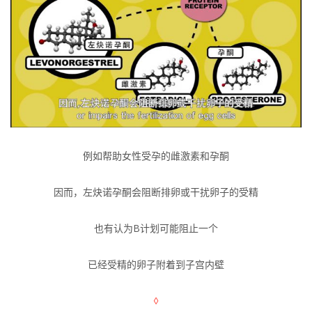
例如帮助女性受孕的雌激素和孕酮
因而，左炔诺孕酮会阻断排卵或干扰卵子的受精
也有认为B计划可能阻止一个
已经受精的卵子附着到子宫内壁
◊