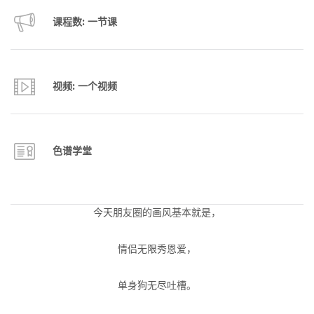
课程数: 一节课
视频: 一个视频
色谱学堂
今天朋友圈的画风基本就是，
情侣无限秀恩爱，
单身狗无尽吐槽。