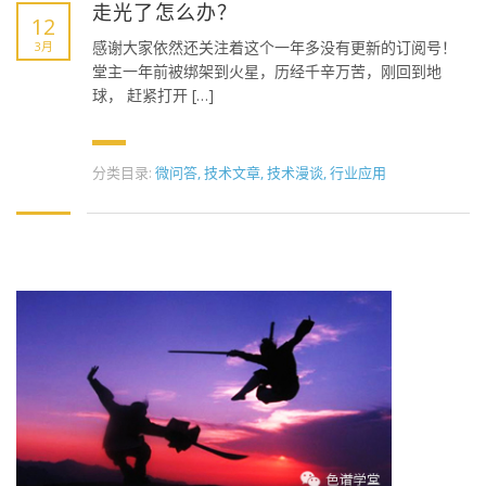
走光了怎么办？
12
感谢大家依然还关注着这个一年多没有更新的订阅号！
3月
堂主一年前被绑架到火星，历经千辛万苦，刚回到地
球， 赶紧打开 […]
分类目录:
微问答
,
技术文章
,
技术漫谈
,
行业应用