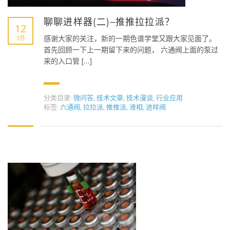
聊聊进样器(二)–推推拉拉派？
12
感谢大家的关注，新的一期色谱学堂又跟大家见面了。
3月
首先回顾一下上一期留下来的问题， 六通阀上面的泵过
来的入口管 […]
分类目录:
微问答
,
技术文章
,
技术漫谈
,
行业应用
标签:
六通阀
,
拉拉派
,
推推派
,
液相
,
进样阀